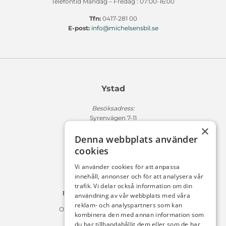
Telefontid Måndag – Fredag : 07:00-16:00
Tfn:
0417-281 00
E-post:
info@michelsensbil.se
Ystad
Besöksadress:
Syrenvägen 7-11
×
271 50 Ystad
Denna webbplats använder
Fakturaadress:
cookies
Michelsens Bil AB /ePP
Fack 110684
Vi använder cookies för att anpassa
R011
innehåll, annonser och för att analysera vår
10654 Stockholm
trafik. Vi delar också information om din
Fakturan måste innehålla referensnummer!
användning av vår webbplats med våra
reklam- och analyspartners som kan
Organisationsnummer 556225-9142
kombinera den med annan information som
du har tillhandahållit dem eller som de har