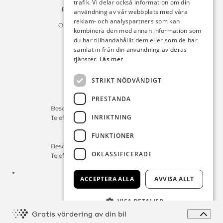
trafik. Vi delar också information om din
Fakturan måste innehålla referensnummer!
användning av vår webbplats med våra
reklam- och analyspartners som kan
Organisationsnummer 556225-9142
kombinera den med annan information som
du har tillhandahållit dem eller som de har
Öppettider:
samlat in från din användning av deras
tjänster.
Läs mer
Bilförsäljning
Måndag – Fredag : 09:30-18:00
STRIKT NÖDVÄNDIGT
Lördag : 10:00-14:00
PRESTANDA
Servicerådgivare
Besökstid Måndag – Fredag : 07:00-16:00
INRIKTNING
Telefontid Måndag – Fredag : 07:00-16:00
FUNKTIONER
Reservdelar/Verkstad
Besökstid Måndag – Fredag : 07:00-16:00
OKLASSIFICERADE
Telefontid Måndag – Fredag : 07:00-16:00
Tfn:
0411-297 70
ACCEPTERA ALLA
AVVISA ALLT
E-post:
info@michelsensbil.se
VISA DETALJER
Expa
Gratis värdering av din bil
© Copyright 2026 Michelsens Bil, alla rättigheter reserverade.