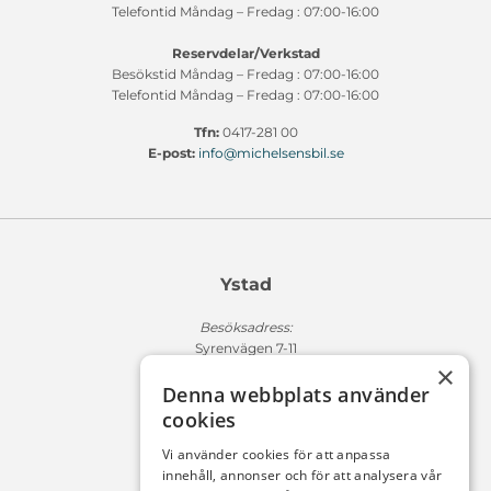
Telefontid Måndag – Fredag : 07:00-16:00
Reservdelar/Verkstad
Besökstid Måndag – Fredag : 07:00-16:00
Telefontid Måndag – Fredag : 07:00-16:00
Tfn:
0417-281 00
E-post:
info@michelsensbil.se
Ystad
Besöksadress:
Syrenvägen 7-11
×
271 50 Ystad
Denna webbplats använder
Fakturaadress:
cookies
Michelsens Bil AB /ePP
Fack 110684
Vi använder cookies för att anpassa
R011
innehåll, annonser och för att analysera vår
10654 Stockholm