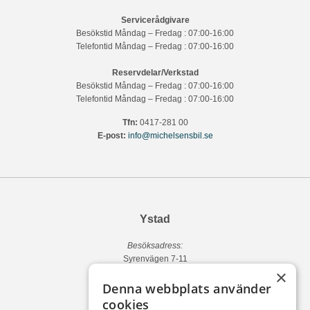
Servicerådgivare
Besökstid Måndag – Fredag : 07:00-16:00
Telefontid Måndag – Fredag : 07:00-16:00
Reservdelar/Verkstad
Besökstid Måndag – Fredag : 07:00-16:00
Telefontid Måndag – Fredag : 07:00-16:00
Tfn:
0417-281 00
E-post:
info@michelsensbil.se
Ystad
Besöksadress:
Syrenvägen 7-11
×
271 50 Ystad
Denna webbplats använder
Fakturaadress:
cookies
Michelsens Bil AB /ePP