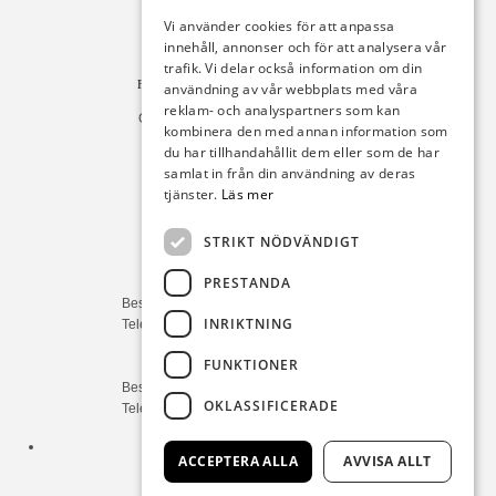
Fack 110684
Vi använder cookies för att anpassa
R011
innehåll, annonser och för att analysera vår
10654 Stockholm
trafik. Vi delar också information om din
Fakturan måste innehålla referensnummer!
användning av vår webbplats med våra
reklam- och analyspartners som kan
Organisationsnummer 556225-9142
kombinera den med annan information som
du har tillhandahållit dem eller som de har
Öppettider:
samlat in från din användning av deras
tjänster.
Läs mer
Bilförsäljning
Måndag – Fredag : 09:30-18:00
STRIKT NÖDVÄNDIGT
Lördag : 10:00-14:00
PRESTANDA
Servicerådgivare
Besökstid Måndag – Fredag : 07:00-16:00
INRIKTNING
Telefontid Måndag – Fredag : 07:00-16:00
FUNKTIONER
Reservdelar/Verkstad
Besökstid Måndag – Fredag : 07:00-16:00
OKLASSIFICERADE
Telefontid Måndag – Fredag : 07:00-16:00
Tfn:
0411-297 70
ACCEPTERA ALLA
AVVISA ALLT
E-post:
info@michelsensbil.se