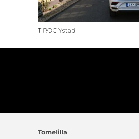
T ROC Ystad
Tomelilla