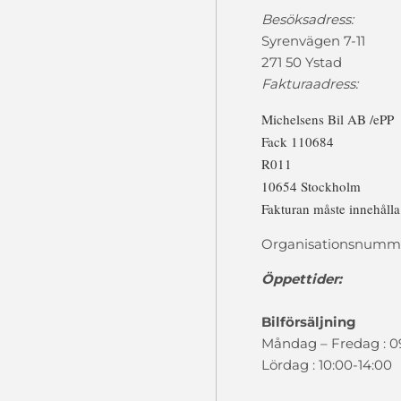
Besöksadress:
Syrenvägen 7-11
271 50 Ystad
Fakturaadress:
Michelsens Bil AB /ePP
Fack 110684
R011
10654 Stockholm
Fakturan måste innehåll
Organisationsnumme
Öppettider:
Bilförsäljning
Måndag – Fredag : 0
Lördag : 10:00-14:00