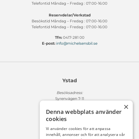
Telefontid Måndag – Fredag : 07:00-16:00
Reservdelar/Verkstad
Besökstid Måndag – Fredag : 07:00-16:00
Telefontid Måndag – Fredag : 07:00-16:00
Tfn:
0417-281 00
E-post:
info@michelsensbil.se
Ystad
Besöksadress:
Syrenvägen 7-11
×
271 50 Ystad
Denna webbplats använder
Fakturaadress:
cookies
Michelsens Bil AB /ePP
Fack 110684
Vi använder cookies för att anpassa
R011
innehåll, annonser och för att analysera vår
10654 Stockholm