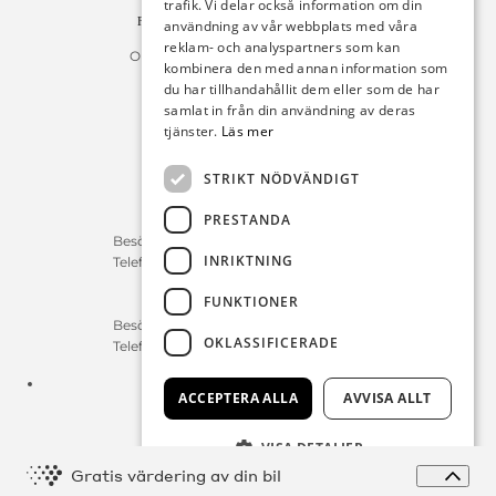
trafik. Vi delar också information om din
Fakturan måste innehålla referensnummer!
användning av vår webbplats med våra
reklam- och analyspartners som kan
Organisationsnummer 556225-9142
kombinera den med annan information som
du har tillhandahållit dem eller som de har
Öppettider:
samlat in från din användning av deras
tjänster.
Läs mer
Bilförsäljning
Måndag – Fredag : 09:30-18:00
STRIKT NÖDVÄNDIGT
Lördag : 10:00-14:00
PRESTANDA
Servicerådgivare
Besökstid Måndag – Fredag : 07:00-16:00
INRIKTNING
Telefontid Måndag – Fredag : 07:00-16:00
FUNKTIONER
Reservdelar/Verkstad
Besökstid Måndag – Fredag : 07:00-16:00
OKLASSIFICERADE
Telefontid Måndag – Fredag : 07:00-16:00
Tfn:
0411-297 70
ACCEPTERA ALLA
AVVISA ALLT
E-post:
info@michelsensbil.se
VISA DETALJER
Expa
Gratis värdering av din bil
© Copyright 2026 Michelsens Bil, alla rättigheter reserverade.