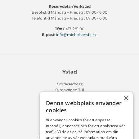
Reservdelar/Verkstad
Besökstid Måndag – Fredag : 07:00-16:00
Telefontid Måndag – Fredag : 07:00-16:00
Tfn:
0417-281 00
E-post:
info@michelsensbil.se
Ystad
Besöksadress:
Syrenvägen 7-11
×
271 50 Ystad
Denna webbplats använder
Fakturaadress:
cookies
Michelsens Bil AB /ePP
Fack 110684
Vi använder cookies för att anpassa
R011
innehåll, annonser och för att analysera vår
10654 Stockholm
trafik. Vi delar också information om din
Fakturan måste innehålla referensnummer!
användning av vår webbplats med våra