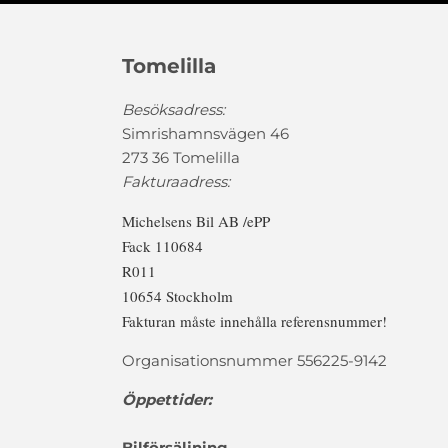
Tomelilla
Besöksadress:
Simrishamnsvägen 46
273 36 Tomelilla
Fakturaadress:
Michelsens Bil AB /ePP
Fack 110684
R011
10654 Stockholm
Fakturan måste innehålla referensnummer!
Organisationsnummer 556225-9142
Öppettider:
Bilförsäljning