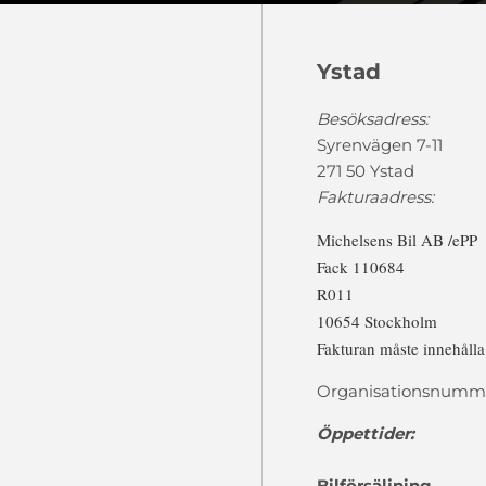
Ystad
Besöksadress:
Syrenvägen 7-11
271 50 Ystad
Fakturaadress:
Michelsens Bil AB /ePP
Fack 110684
R011
10654 Stockholm
Fakturan måste innehåll
Organisationsnumme
Öppettider:
Bilförsäljning