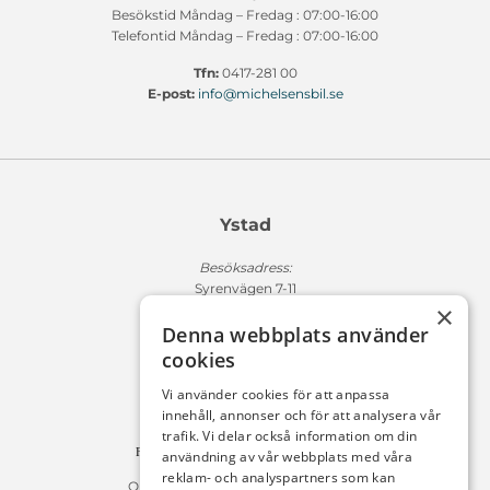
Besökstid Måndag – Fredag : 07:00-16:00
Telefontid Måndag – Fredag : 07:00-16:00
Tfn:
0417-281 00
E-post:
info@michelsensbil.se
Ystad
Besöksadress:
Syrenvägen 7-11
×
271 50 Ystad
Denna webbplats använder
Fakturaadress:
cookies
Michelsens Bil AB /ePP
Fack 110684
Vi använder cookies för att anpassa
R011
innehåll, annonser och för att analysera vår
10654 Stockholm
trafik. Vi delar också information om din
Fakturan måste innehålla referensnummer!
användning av vår webbplats med våra
reklam- och analyspartners som kan
Organisationsnummer 556225-9142