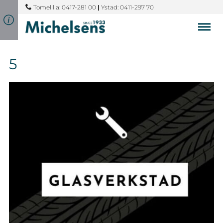
Tomelilla: 0417-281 00
|
Ystad: 0411-297 70
5