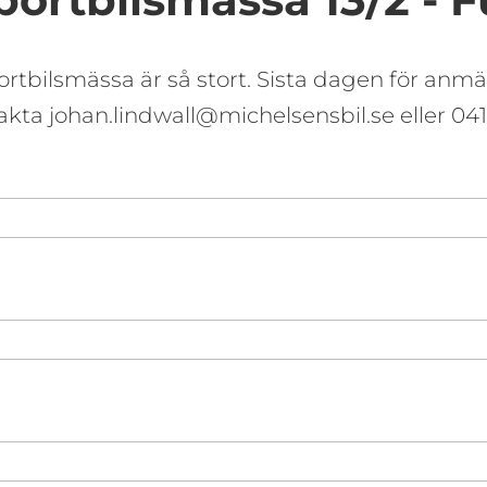
sportbilsmässa är så stort. Sista dagen för an
kta johan.lindwall@michelsensbil.se eller 041