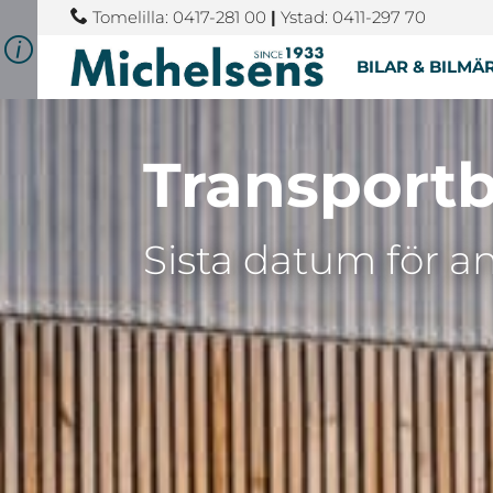
Tomelilla: 0417-281 00
|
Ystad: 0411-297 70
BILAR & BILMÄ
Transportb
Sista datum för a