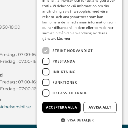
innehåll, annonser och för att analysera vår
trafik. Vi delar också information om din
användning av vår webbplats med våra
reklam- och analyspartners som kan
kombinera den med annan information som
9:30-18:00
du har tillhandahållit dem eller som de har
samlat in från din användning av deras
tjänster.
Läs mer
STRIKT NÖDVÄNDIGT
redag : 07:00-16:00
Fredag : 07:00-16:00
PRESTANDA
INRIKTNING
ad
redag : 07:00-16:00
FUNKTIONER
Fredag : 07:00-16:00
OKLASSIFICERADE
0
chelsensbil.se
ACCEPTERA ALLA
AVVISA ALLT
VISA DETALJER