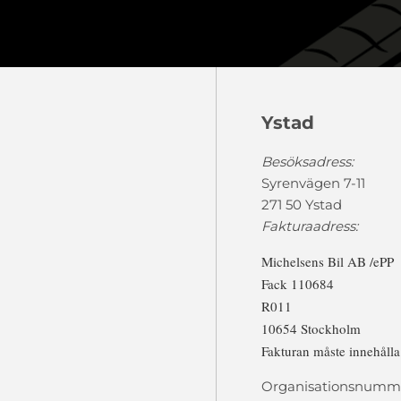
Ystad
Besöksadress:
Syrenvägen 7-11
271 50 Ystad
Fakturaadress:
Michelsens Bil AB /ePP
Fack 110684
R011
10654 Stockholm
Fakturan måste innehåll
Organisationsnumme