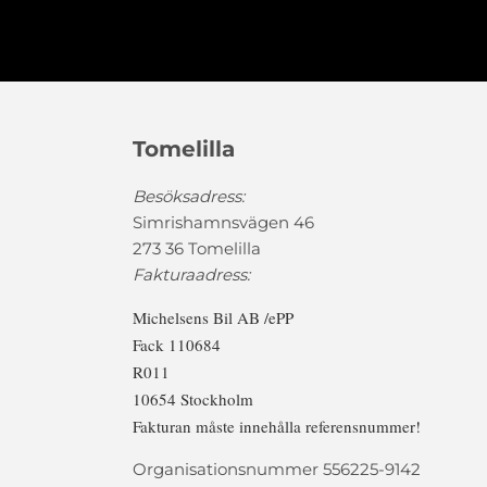
Tomelilla
Besöksadress:
Simrishamnsvägen 46
273 36 Tomelilla
Fakturaadress:
Michelsens Bil AB /ePP
Fack 110684
R011
10654 Stockholm
Fakturan måste innehålla referensnummer!
Organisationsnummer 556225-9142