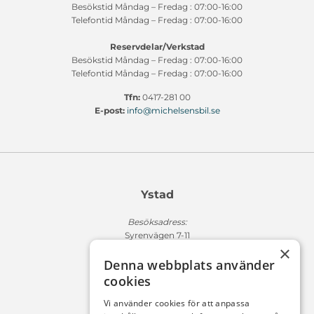
Besökstid Måndag – Fredag : 07:00-16:00
Telefontid Måndag – Fredag : 07:00-16:00
Reservdelar/Verkstad
Besökstid Måndag – Fredag : 07:00-16:00
Telefontid Måndag – Fredag : 07:00-16:00
Tfn:
0417-281 00
E-post:
info@michelsensbil.se
Ystad
Besöksadress:
Syrenvägen 7-11
×
271 50 Ystad
Denna webbplats använder
Fakturaadress:
cookies
Michelsens Bil AB /ePP
Fack 110684
Vi använder cookies för att anpassa
R011