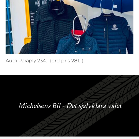
Audi Paraply 234:- (ord pris 281:-)
Michelsens Bil - Det självklara valet