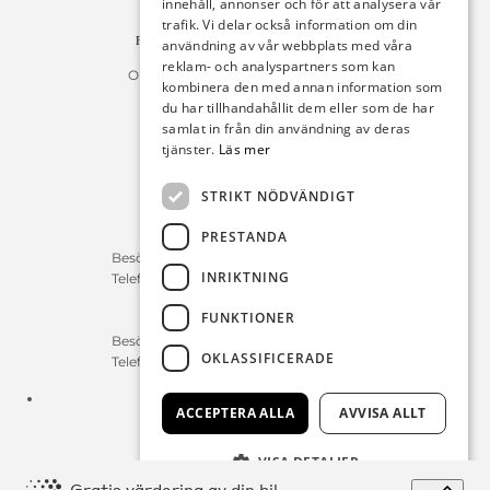
innehåll, annonser och för att analysera vår
10654 Stockholm
trafik. Vi delar också information om din
Fakturan måste innehålla referensnummer!
användning av vår webbplats med våra
reklam- och analyspartners som kan
Organisationsnummer 556225-9142
kombinera den med annan information som
du har tillhandahållit dem eller som de har
Öppettider:
samlat in från din användning av deras
tjänster.
Läs mer
Bilförsäljning
Måndag – Fredag : 09:30-18:00
STRIKT NÖDVÄNDIGT
Lördag : 10:00-14:00
PRESTANDA
Servicerådgivare
Besökstid Måndag – Fredag : 07:00-16:00
INRIKTNING
Telefontid Måndag – Fredag : 07:00-16:00
FUNKTIONER
Reservdelar/Verkstad
Besökstid Måndag – Fredag : 07:00-16:00
OKLASSIFICERADE
Telefontid Måndag – Fredag : 07:00-16:00
Tfn:
0411-297 70
ACCEPTERA ALLA
AVVISA ALLT
E-post:
info@michelsensbil.se
VISA DETALJER
Expa
Gratis värdering av din bil