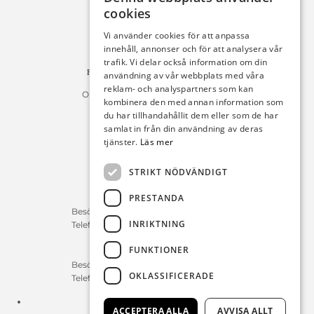
cookies
Michelsens Bil AB /ePP
Fack 110684
Vi använder cookies för att anpassa
R011
innehåll, annonser och för att analysera vår
10654 Stockholm
trafik. Vi delar också information om din
Fakturan måste innehålla referensnummer!
användning av vår webbplats med våra
reklam- och analyspartners som kan
Organisationsnummer 556225-9142
kombinera den med annan information som
du har tillhandahållit dem eller som de har
Öppettider:
samlat in från din användning av deras
tjänster.
Läs mer
Bilförsäljning
Måndag – Fredag : 09:30-18:00
STRIKT NÖDVÄNDIGT
Lördag : 10:00-14:00
PRESTANDA
Servicerådgivare
Besökstid Måndag – Fredag : 07:00-16:00
INRIKTNING
Telefontid Måndag – Fredag : 07:00-16:00
FUNKTIONER
Reservdelar/Verkstad
Besökstid Måndag – Fredag : 07:00-16:00
OKLASSIFICERADE
Telefontid Måndag – Fredag : 07:00-16:00
Tfn:
0411-297 70
ACCEPTERA ALLA
AVVISA ALLT