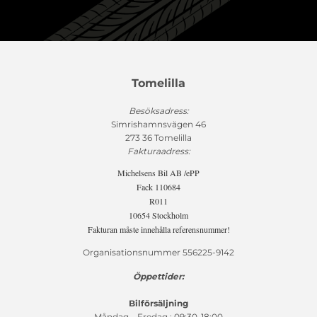
Tomelilla
Besöksadress:
Simrishamnsvägen 46
273 36 Tomelilla
Fakturaadress:
Michelsens Bil AB /ePP
Fack 110684
R011
10654 Stockholm
Fakturan måste innehålla referensnummer!
Organisationsnummer 556225-9142
Öppettider:
Bilförsäljning
Måndag – Fredag : 09:30-18:00