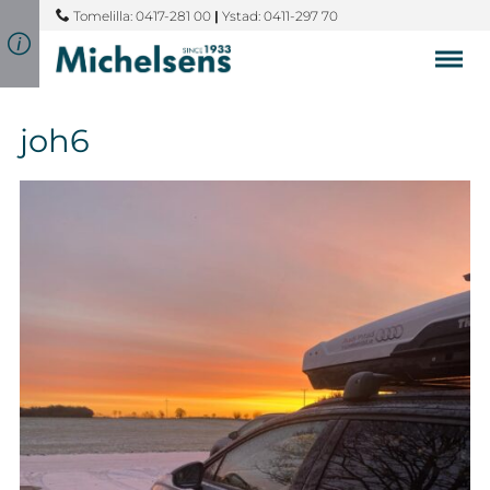
Tomelilla: 0417-281 00
|
Ystad: 0411-297 70
joh6