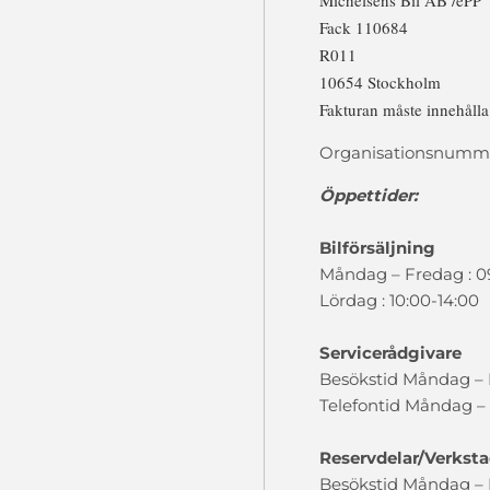
Michelsens Bil AB /ePP
Fack 110684
R011
10654 Stockholm
Fakturan måste innehåll
Organisationsnumme
Öppettider:
Bilförsäljning
Måndag – Fredag : 0
Lördag : 10:00-14:00
Servicerådgivare
Besökstid Måndag – F
Telefontid Måndag – 
Reservdelar/Verkst
Besökstid Måndag – F