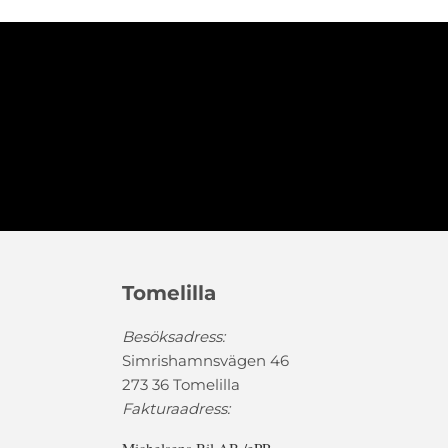
Tomelilla
Besöksadress:
Simrishamnsvägen 46
273 36 Tomelilla
Fakturaadress: