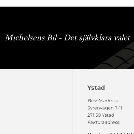
Michelsens Bil - Det självklara valet
Ystad
Besöksadress:
Syrenvägen 7-11
271 50 Ystad
Fakturaadress: