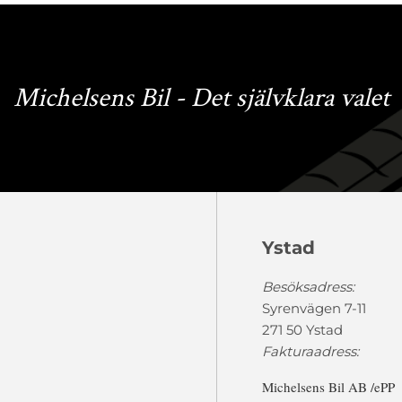
Michelsens Bil - Det självklara valet
Ystad
Besöksadress:
Syrenvägen 7-11
271 50 Ystad
Fakturaadress:
Michelsens Bil AB /ePP