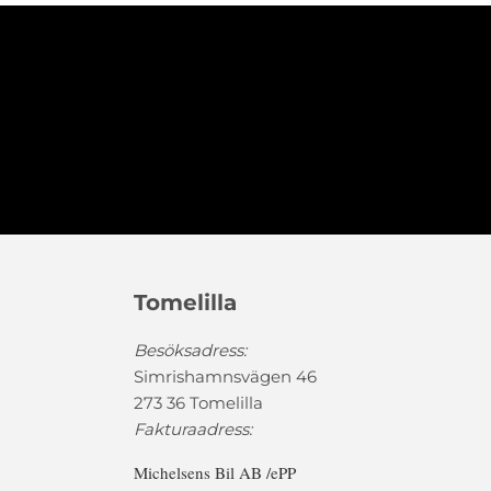
Tomelilla
Besöksadress:
Simrishamnsvägen 46
273 36 Tomelilla
Fakturaadress:
Michelsens Bil AB /ePP