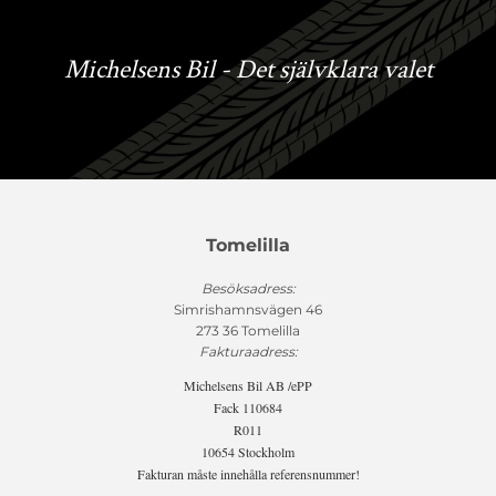
Michelsens Bil - Det självklara valet
Tomelilla
Besöksadress:
Simrishamnsvägen 46
273 36 Tomelilla
Fakturaadress:
Michelsens Bil AB /ePP
Fack 110684
R011
10654 Stockholm
Fakturan måste innehålla referensnummer!