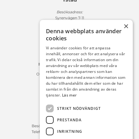
Besöksadress:
Syrenvägen 7-11
×
271 50 Ystad
Denna webbplats använder
Fakturaadress:
cookies
Michelsens Bil AB /ePP
Fack 110684
Vi använder cookies för att anpassa
R011
innehåll, annonser och för att analysera vår
10654 Stockholm
trafik. Vi delar också information om din
Fakturan måste innehålla referensnummer!
användning av vår webbplats med våra
reklam- och analyspartners som kan
Organisationsnummer 556225-9142
kombinera den med annan information som
du har tillhandahållit dem eller som de har
Öppettider:
samlat in från din användning av deras
tjänster.
Läs mer
Bilförsäljning
Måndag – Fredag : 09:30-18:00
STRIKT NÖDVÄNDIGT
Lördag : 10:00-14:00
PRESTANDA
Servicerådgivare
Besökstid Måndag – Fredag : 07:00-16:00
INRIKTNING
Telefontid Måndag – Fredag : 07:00-16:00