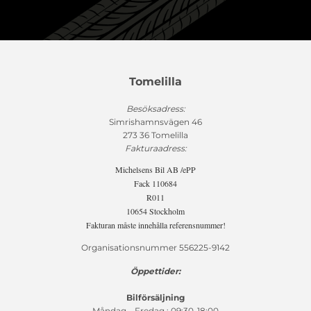
Tomelilla
Besöksadress:
Simrishamnsvägen 46
273 36 Tomelilla
Fakturaadress:
Michelsens Bil AB /ePP
Fack 110684
R011
10654 Stockholm
Fakturan måste innehålla referensnummer!
Organisationsnummer 556225-9142
Öppettider:
Bilförsäljning
Måndag – Fredag : 09:30-18:00