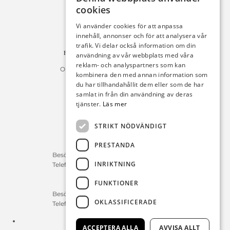
cookies
Michelsens Bil AB /ePP
Fack 110684
Vi använder cookies för att anpassa
R011
innehåll, annonser och för att analysera vår
10654 Stockholm
trafik. Vi delar också information om din
Fakturan måste innehålla referensnummer!
användning av vår webbplats med våra
reklam- och analyspartners som kan
Organisationsnummer 556225-9142
kombinera den med annan information som
du har tillhandahållit dem eller som de har
Öppettider:
samlat in från din användning av deras
tjänster.
Läs mer
Bilförsäljning
Måndag – Fredag : 09:30-18:00
STRIKT NÖDVÄNDIGT
Lördag : 10:00-14:00
PRESTANDA
Servicerådgivare
Besökstid Måndag – Fredag : 07:00-16:00
INRIKTNING
Telefontid Måndag – Fredag : 07:00-16:00
FUNKTIONER
Reservdelar/Verkstad
Besökstid Måndag – Fredag : 07:00-16:00
OKLASSIFICERADE
Telefontid Måndag – Fredag : 07:00-16:00
Tfn:
0411-297 70
ACCEPTERA ALLA
AVVISA ALLT