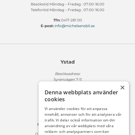
Besökstid Måndag – Fredag : 07:00-16:00
Telefontid Måndag – Fredag : 07:00-16:00
Tfn:
0417-281 00
E-post:
info@michelsensbil.se
Ystad
Besöksadress:
Syrenvägen 7-11
×
271 50 Ystad
Denna webbplats använder
Fakturaadress:
cookies
Michelsens Bil AB /ePP
Fack 110684
Vi använder cookies för att anpassa
R011
innehåll, annonser och för att analysera vår
10654 Stockholm
trafik. Vi delar också information om din
Fakturan måste innehålla referensnummer!
användning av vår webbplats med våra
reklam- och analyspartners som kan
Organisationsnummer 556225-9142