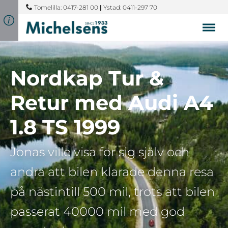
Tomelilla: 0417-281 00
|
Ystad: 0411-297 70
Nordkap Tur &
Retur med Audi A4
1.8 TS 1999
Jonas ville visa för sig själv och
andra att bilen klarade denna resa
på nästintill 500 mil, trots att bilen
passerat 40000 mil med god