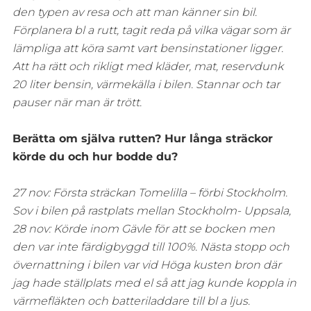
den typen av resa och att man känner sin bil.
Förplanera bl a rutt, tagit reda på vilka vägar som är
lämpliga att köra samt vart bensinstationer ligger.
Att ha rätt och rikligt med kläder, mat, reservdunk
20 liter bensin, värmekälla i bilen. Stannar och tar
pauser när man är trött.
Berätta om själva rutten? Hur långa sträckor
körde du och hur bodde du?
27 nov: Första sträckan Tomelilla – förbi Stockholm.
Sov i bilen på rastplats mellan Stockholm- Uppsala,
28 nov: Körde inom Gävle för att se bocken men
den var inte färdigbyggd till 100%. Nästa stopp och
övernattning i bilen var vid Höga kusten bron där
jag hade ställplats med el så att jag kunde koppla in
värmefläkten och batteriladdare till bl a ljus.