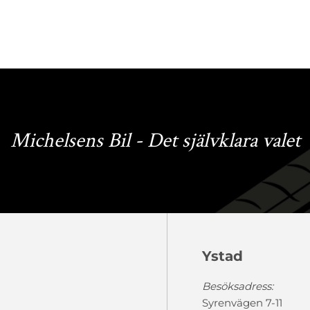
Michelsens Bil - Det självklara valet
Ystad
Besöksadress:
Syrenvägen 7-11