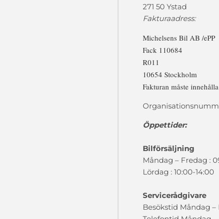
271 50 Ystad
Fakturaadress:
Michelsens Bil AB /ePP
Fack 110684
R011
10654 Stockholm
Fakturan måste innehåll
Organisationsnumme
Öppettider:
Bilförsäljning
Måndag – Fredag : 0
Lördag : 10:00-14:00
Servicerådgivare
Besökstid Måndag – F
Telefontid Måndag – 