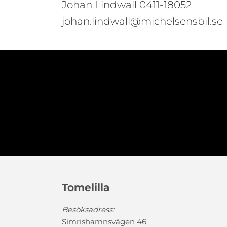
Johan Lindwall 0411-18052
johan.lindwall@michelsensbil.se
Tomelilla
Besöksadress:
Simrishamnsvägen 46