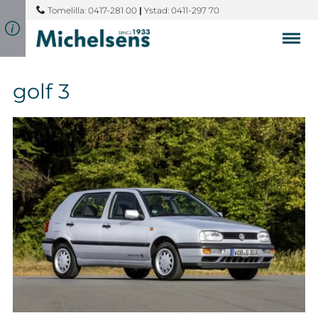
Tomelilla: 0417-281 00
|
Ystad: 0411-297 70
golf 3