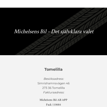
Michelsens Bil - Det självklara valet
Tomelilla
Besöksadress:
Simrishamnsvägen 46
273 36 Tomelilla
Fakturaadress:
Michelsens Bil AB /ePP
Fack 110684