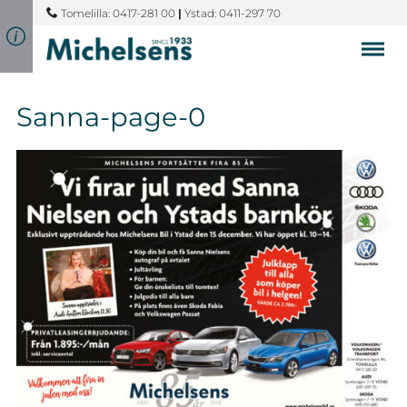
Tomelilla: 0417-281 00
|
Ystad: 0411-297 70
Sanna-page-0