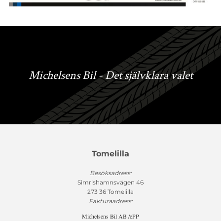
Michelsens Bil - Det självklara valet
Tomelilla
Besöksadress:
Simrishamnsvägen 46
273 36 Tomelilla
Fakturaadress:
Michelsens Bil AB /ePP