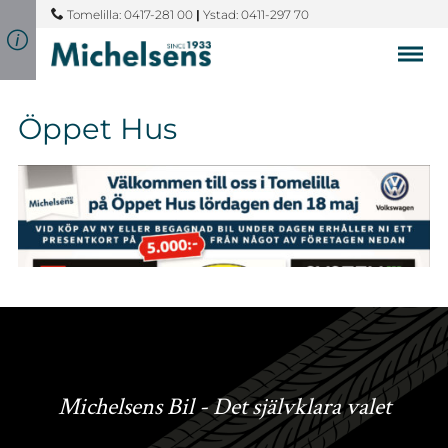
Tomelilla: 0417-281 00
|
Ystad: 0411-297 70
Öppet Hus
Michelsens Bil - Det självklara valet