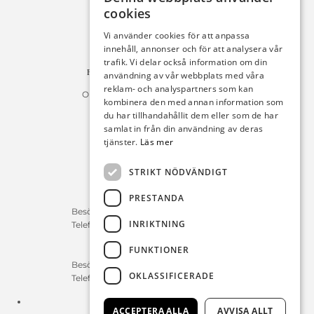
cookies
Michelsens Bil AB /ePP
Fack 110684
Vi använder cookies för att anpassa
R011
innehåll, annonser och för att analysera vår
10654 Stockholm
trafik. Vi delar också information om din
Fakturan måste innehålla referensnummer!
användning av vår webbplats med våra
reklam- och analyspartners som kan
Organisationsnummer 556225-9142
kombinera den med annan information som
du har tillhandahållit dem eller som de har
Öppettider:
samlat in från din användning av deras
tjänster.
Läs mer
Bilförsäljning
Måndag – Fredag : 09:30-18:00
STRIKT NÖDVÄNDIGT
Lördag : 10:00-14:00
PRESTANDA
Servicerådgivare
Besökstid Måndag – Fredag : 07:00-16:00
INRIKTNING
Telefontid Måndag – Fredag : 07:00-16:00
FUNKTIONER
Reservdelar/Verkstad
Besökstid Måndag – Fredag : 07:00-16:00
OKLASSIFICERADE
Telefontid Måndag – Fredag : 07:00-16:00
Tfn:
0411-297 70
ACCEPTERA ALLA
AVVISA ALLT