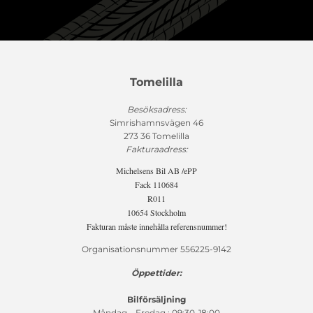
Tomelilla
Besöksadress:
Simrishamnsvägen 46
273 36 Tomelilla
Fakturaadress:
Michelsens Bil AB /ePP
Fack 110684
R011
10654 Stockholm
Fakturan måste innehålla referensnummer!
Organisationsnummer 556225-9142
Öppettider:
Bilförsäljning
Måndag – Fredag : 09:30-18:00