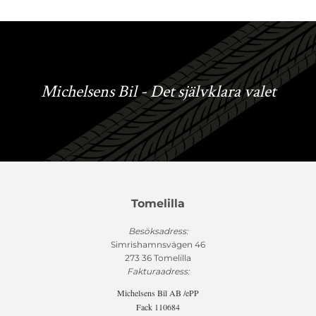
Michelsens Bil - Det självklara valet
Tomelilla
Besöksadress:
Simrishamnsvägen 46
273 36 Tomelilla
Fakturaadress:
Michelsens Bil AB /ePP
Fack 110684