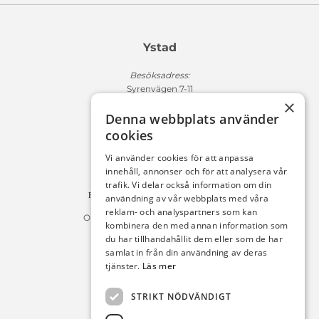
Ystad
Besöksadress:
Syrenvägen 7-11
×
271 50 Ystad
Denna webbplats använder
Fakturaadress:
cookies
Michelsens Bil AB /ePP
Fack 110684
Vi använder cookies för att anpassa
R011
innehåll, annonser och för att analysera vår
10654 Stockholm
trafik. Vi delar också information om din
Fakturan måste innehålla referensnummer!
användning av vår webbplats med våra
reklam- och analyspartners som kan
Organisationsnummer 556225-9142
kombinera den med annan information som
du har tillhandahållit dem eller som de har
Öppettider:
samlat in från din användning av deras
tjänster.
Läs mer
Bilförsäljning
Måndag – Fredag : 09:30-18:00
STRIKT NÖDVÄNDIGT
Lördag : 10:00-14:00