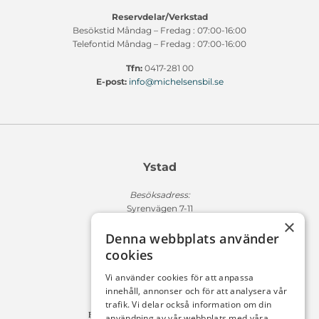
Reservdelar/Verkstad
Besökstid Måndag – Fredag : 07:00-16:00
Telefontid Måndag – Fredag : 07:00-16:00
Tfn:
0417-281 00
E-post:
info@michelsensbil.se
Ystad
Besöksadress:
Syrenvägen 7-11
×
271 50 Ystad
Denna webbplats använder
Fakturaadress:
cookies
Michelsens Bil AB /ePP
Fack 110684
Vi använder cookies för att anpassa
R011
innehåll, annonser och för att analysera vår
10654 Stockholm
trafik. Vi delar också information om din
Fakturan måste innehålla referensnummer!
användning av vår webbplats med våra