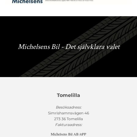
Michelsens Bil - Det självklara valet
Tomelilla
Besöksadress:
Simrishamnsvägen 46
273 36 Tomelilla
Fakturaadress:
Michelsens Bil AB /ePP