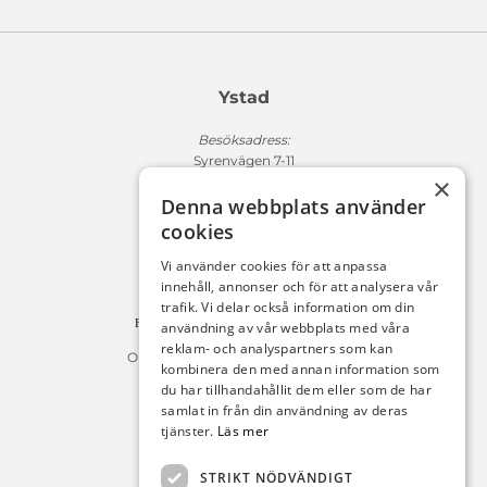
Ystad
Besöksadress:
Syrenvägen 7-11
×
271 50 Ystad
Denna webbplats använder
Fakturaadress:
cookies
Michelsens Bil AB /ePP
Fack 110684
Vi använder cookies för att anpassa
R011
innehåll, annonser och för att analysera vår
10654 Stockholm
trafik. Vi delar också information om din
Fakturan måste innehålla referensnummer!
användning av vår webbplats med våra
reklam- och analyspartners som kan
Organisationsnummer 556225-9142
kombinera den med annan information som
du har tillhandahållit dem eller som de har
Öppettider:
samlat in från din användning av deras
tjänster.
Läs mer
Bilförsäljning
Måndag – Fredag : 09:30-18:00
STRIKT NÖDVÄNDIGT
Lördag : 10:00-14:00