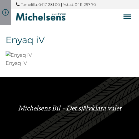
Tomelilla: 0417-281 00
|
Ystad: 0411-297 70
Enyaq iV
Enyaq iV
Michelsens Bil - Det självklara valet