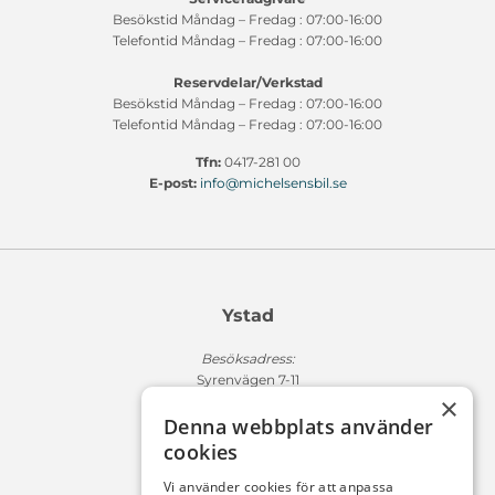
Besökstid Måndag – Fredag : 07:00-16:00
Telefontid Måndag – Fredag : 07:00-16:00
Reservdelar/Verkstad
Besökstid Måndag – Fredag : 07:00-16:00
Telefontid Måndag – Fredag : 07:00-16:00
Tfn:
0417-281 00
E-post:
info@michelsensbil.se
Ystad
Besöksadress:
Syrenvägen 7-11
×
271 50 Ystad
Denna webbplats använder
Fakturaadress:
cookies
Michelsens Bil AB /ePP
Fack 110684
Vi använder cookies för att anpassa