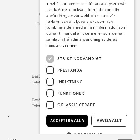
R011
innehåll, annonser och för att analysera vår
10654 Stockholm
trafik. Vi delar också information om din
Fakturan måste innehålla referensnummer!
användning av vår webbplats med våra
reklam- och analyspartners som kan
Organisationsnummer 556225-9142
kombinera den med annan information som
du har tillhandahållit dem eller som de har
Öppettider:
samlat in från din användning av deras
tjänster.
Läs mer
Bilförsäljning
Måndag – Fredag : 09:30-18:00
STRIKT NÖDVÄNDIGT
Lördag : 10:00-14:00
PRESTANDA
Servicerådgivare
Besökstid Måndag – Fredag : 07:00-16:00
INRIKTNING
Telefontid Måndag – Fredag : 07:00-16:00
FUNKTIONER
Reservdelar/Verkstad
Besökstid Måndag – Fredag : 07:00-16:00
OKLASSIFICERADE
Telefontid Måndag – Fredag : 07:00-16:00
Tfn:
0411-297 70
ACCEPTERA ALLA
AVVISA ALLT
E-post:
info@michelsensbil.se
VISA DETALJER