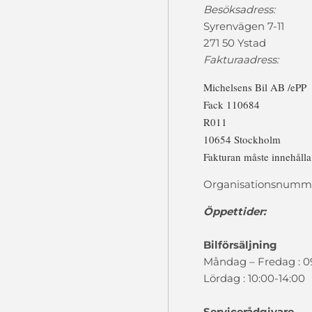
Besöksadress:
Syrenvägen 7-11
271 50 Ystad
Fakturaadress:
Michelsens Bil AB /ePP
Fack 110684
R011
10654 Stockholm
Fakturan måste innehåll
Organisationsnumme
Öppettider:
Bilförsäljning
Måndag – Fredag : 0
Lördag : 10:00-14:00
Servicerådgivare