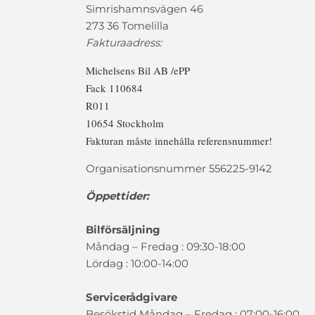
Simrishamnsvägen 46
273 36 Tomelilla
Fakturaadress:
Michelsens Bil AB /ePP
Fack 110684
R011
10654 Stockholm
Fakturan måste innehålla referensnummer!
Organisationsnummer 556225-9142
Öppettider:
Bilförsäljning
Måndag – Fredag : 09:30-18:00
Lördag : 10:00-14:00
Servicerådgivare
Besökstid Måndag – Fredag : 07:00-16:00