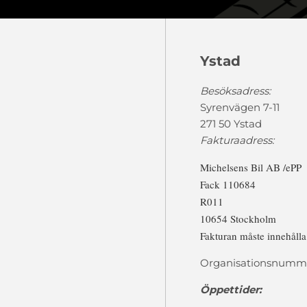
Ystad
Besöksadress:
Syrenvägen 7-11
271 50 Ystad
Fakturaadress:
Michelsens Bil AB /ePP
Fack 110684
R011
10654 Stockholm
Fakturan måste innehåll
Organisationsnumme
Öppettider: