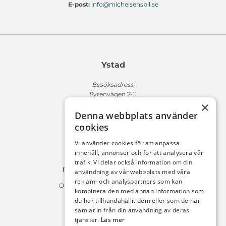
E-post:
info@michelsensbil.se
Ystad
Besöksadress:
Syrenvägen 7-11
×
271 50 Ystad
Denna webbplats använder
Fakturaadress:
cookies
Michelsens Bil AB /ePP
Fack 110684
Vi använder cookies för att anpassa
R011
innehåll, annonser och för att analysera vår
10654 Stockholm
trafik. Vi delar också information om din
Fakturan måste innehålla referensnummer!
användning av vår webbplats med våra
reklam- och analyspartners som kan
Organisationsnummer 556225-9142
kombinera den med annan information som
du har tillhandahållit dem eller som de har
Öppettider:
samlat in från din användning av deras
tjänster.
Läs mer
Bilförsäljning