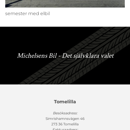
semester med elbil
Michelsens Bil - Det självklara valet
Tomelilla
Besöksadress:
Simrishamnsvägen 46
273 36 Tomelilla
Fakturaadress: