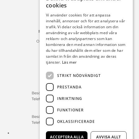
cookies
Michelsens Bil AB /ePP
Fack 110684
Vi använder cookies för att anpassa
R011
innehåll, annonser och för att analysera vår
10654 Stockholm
trafik. Vi delar också information om din
Fakturan måste innehålla referensnummer!
användning av vår webbplats med våra
reklam- och analyspartners som kan
Organisationsnummer 556225-9142
kombinera den med annan information som
du har tillhandahållit dem eller som de har
Öppettider:
samlat in från din användning av deras
tjänster.
Läs mer
Bilförsäljning
Måndag – Fredag : 09:30-18:00
STRIKT NÖDVÄNDIGT
Lördag : 10:00-14:00
PRESTANDA
Servicerådgivare
Besökstid Måndag – Fredag : 07:00-16:00
INRIKTNING
Telefontid Måndag – Fredag : 07:00-16:00
FUNKTIONER
Reservdelar/Verkstad
Besökstid Måndag – Fredag : 07:00-16:00
OKLASSIFICERADE
Telefontid Måndag – Fredag : 07:00-16:00
Tfn:
0411-297 70
ACCEPTERA ALLA
AVVISA ALLT
E-post:
info@michelsensbil.se