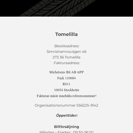
Tomelilla
Besöksadress:
Simrishamnsvägen 46
273 36 Tomelilla
Fakturaadress:
Michelsens Bil AB /ePP
Fack 110684
R011
10654 Stockholm
Fakturan måste innehålla referensnummer!
Organisationsnummer 556225-9142
Öppettider:
Bilförsäljning
Måndag – Fredag : 09:30-18:00