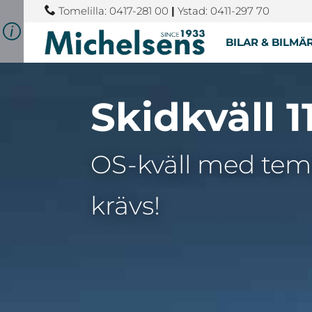
Tomelilla: 0417-281 00
|
Ystad: 0411-297 70
BILAR & BILMÄ
Skidkväll 1
OS-kväll med tema
krävs!