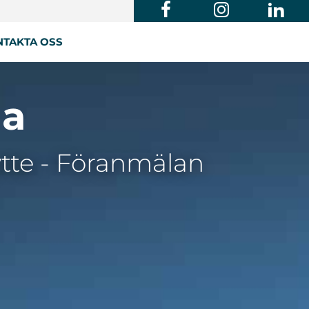
TAKTA OSS
la
tte - Föranmälan