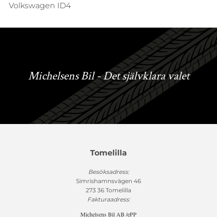
Volkswagen ID4
Michelsens Bil - Det självklara valet
Tomelilla
Besöksadress:
Simrishamnsvägen 46
273 36 Tomelilla
Fakturaadress:
Michelsens Bil AB /ePP