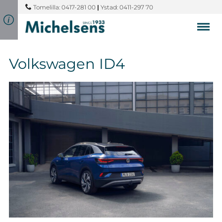
Tomelilla: 0417-281 00
|
Ystad: 0411-297 70
Volkswagen ID4