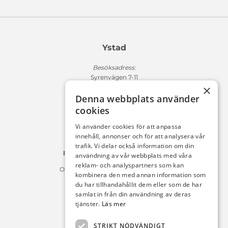
Ystad
Besöksadress:
Syrenvägen 7-11
×
271 50 Ystad
Denna webbplats använder
Fakturaadress:
cookies
Michelsens Bil AB /ePP
Fack 110684
Vi använder cookies för att anpassa
R011
innehåll, annonser och för att analysera vår
10654 Stockholm
trafik. Vi delar också information om din
Fakturan måste innehålla referensnummer!
användning av vår webbplats med våra
reklam- och analyspartners som kan
Organisationsnummer 556225-9142
kombinera den med annan information som
du har tillhandahållit dem eller som de har
Öppettider:
samlat in från din användning av deras
tjänster.
Läs mer
Bilförsäljning
Måndag – Fredag : 09:30-18:00
STRIKT NÖDVÄNDIGT
Lördag : 10:00-14:00