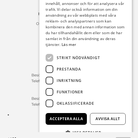
R011
innehåll, annonser och för att analysera vår
10654 Stockholm
trafik. Vi delar också information om din
Fakturan måste innehålla referensnummer!
användning av vår webbplats med våra
reklam- och analyspartners som kan
Organisationsnummer 556225-9142
kombinera den med annan information som
du har tillhandahållit dem eller som de har
Öppettider:
samlat in från din användning av deras
tjänster.
Läs mer
Bilförsäljning
Måndag – Fredag : 09:30-18:00
STRIKT NÖDVÄNDIGT
Lördag : 10:00-14:00
PRESTANDA
Servicerådgivare
Besökstid Måndag – Fredag : 07:00-16:00
INRIKTNING
Telefontid Måndag – Fredag : 07:00-16:00
FUNKTIONER
Reservdelar/Verkstad
Besökstid Måndag – Fredag : 07:00-16:00
OKLASSIFICERADE
Telefontid Måndag – Fredag : 07:00-16:00
Tfn:
0411-297 70
ACCEPTERA ALLA
AVVISA ALLT
E-post:
info@michelsensbil.se
VISA DETALJER