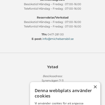
Besökstid Måndag – Fredag : 07:00-16:00
Telefontid Måndag – Fredag : 07:00-16:00
Reservdelar/Verkstad
Besökstid Måndag – Fredag : 07:00-16:00
Telefontid Måndag – Fredag : 07:00-16:00
Tfn:
0417-281 00
E-post:
info@michelsensbil.se
Ystad
Besöksadress:
Syrenvägen 7-11
×
271 50 Ystad
Denna webbplats använder
Fakturaadress:
cookies
Michelsens Bil AB /ePP
Fack 110684
Vi använder cookies för att anpassa