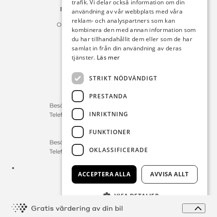
trafik. Vi delar också information om din
Fakturan måste innehålla referensnummer!
användning av vår webbplats med våra
reklam- och analyspartners som kan
Organisationsnummer 556225-9142
kombinera den med annan information som
du har tillhandahållit dem eller som de har
Öppettider:
samlat in från din användning av deras
tjänster.
Läs mer
Bilförsäljning
Måndag – Fredag : 09:30-18:00
STRIKT NÖDVÄNDIGT
Lördag : 10:00-14:00
PRESTANDA
Servicerådgivare
Besökstid Måndag – Fredag : 07:00-16:00
INRIKTNING
Telefontid Måndag – Fredag : 07:00-16:00
FUNKTIONER
Reservdelar/Verkstad
Besökstid Måndag – Fredag : 07:00-16:00
OKLASSIFICERADE
Telefontid Måndag – Fredag : 07:00-16:00
Tfn:
0411-297 70
ACCEPTERA ALLA
AVVISA ALLT
E-post:
info@michelsensbil.se
VISA DETALJER
Expa
Gratis värdering av din bil
© Copyright 2026 Michelsens Bil, alla rättigheter reserverade.