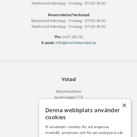
Telefontid Måndag – Fredag : 07:00-16:00
Reservdelar/Verkstad
Besökstid Måndag – Fredag : 07:00-16:00
Telefontid Måndag – Fredag : 07:00-16:00
Tfn:
0417-281 00
E-post:
info@michelsensbil.se
Ystad
Besöksadress:
Syrenvägen 7-11
×
271 50 Ystad
Denna webbplats använder
Fakturaadress:
cookies
Michelsens Bil AB /ePP
Fack 110684
Vi använder cookies för att anpassa
R011
innehåll, annonser och för att analysera vår
10654 Stockholm