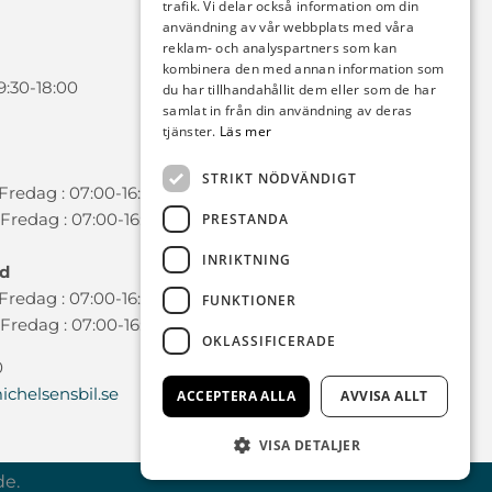
trafik. Vi delar också information om din
användning av vår webbplats med våra
reklam- och analyspartners som kan
kombinera den med annan information som
9:30-18:00
du har tillhandahållit dem eller som de har
samlat in från din användning av deras
tjänster.
Läs mer
STRIKT NÖDVÄNDIGT
redag : 07:00-16:00
Fredag : 07:00-16:00
PRESTANDA
INRIKTNING
ad
redag : 07:00-16:00
FUNKTIONER
Fredag : 07:00-16:00
OKLASSIFICERADE
0
chelsensbil.se
ACCEPTERA ALLA
AVVISA ALLT
VISA DETALJER
de.