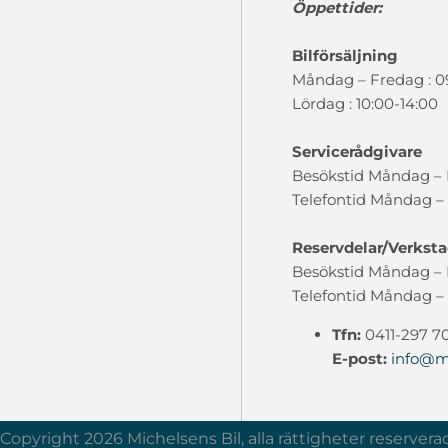
Öppettider:
Bilförsäljning
Måndag – Fredag : 0
Lördag : 10:00-14:00
Servicerådgivare
Besökstid Måndag – F
Telefontid Måndag – 
Reservdelar/Verkst
Besökstid Måndag – F
Telefontid Måndag – 
Tfn:
0411-297 7
E-post:
info@mi
Waykes värderingsmodul
Copyright 2026 Michelsens Bil, alla rättigheter reservera