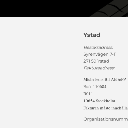
Ystad
Besöksadress:
Syrenvägen 7-11
271 50 Ystad
Fakturaadress:
Michelsens Bil AB /ePP
Fack 110684
R011
10654 Stockholm
Fakturan måste innehåll
Organisationsnumme