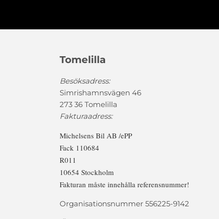
Tomelilla
Besöksadress:
Simrishamnsvägen 46
273 36 Tomelilla
Fakturaadress:
Michelsens Bil AB /ePP
Fack 110684
R011
10654 Stockholm
Fakturan måste innehålla referensnummer!
Organisationsnummer 556225-9142