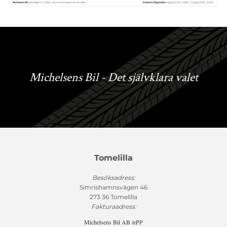
Michelsens Bil - Det självklara valet
Tomelilla
Besöksadress:
Simrishamnsvägen 46
273 36 Tomelilla
Fakturaadress:
Michelsens Bil AB /ePP