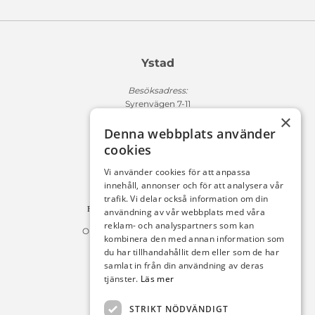
Ystad
Besöksadress:
Syrenvägen 7-11
×
271 50 Ystad
Denna webbplats använder
Fakturaadress:
cookies
Michelsens Bil AB /ePP
Fack 110684
Vi använder cookies för att anpassa
R011
innehåll, annonser och för att analysera vår
10654 Stockholm
trafik. Vi delar också information om din
Fakturan måste innehålla referensnummer!
användning av vår webbplats med våra
reklam- och analyspartners som kan
Organisationsnummer 556225-9142
kombinera den med annan information som
du har tillhandahållit dem eller som de har
Öppettider:
samlat in från din användning av deras
tjänster.
Läs mer
Bilförsäljning
Måndag – Fredag : 09:30-18:00
STRIKT NÖDVÄNDIGT
Lördag : 10:00-14:00