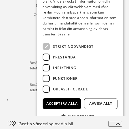
trafik. Vi delar också information om din
Fakturan måste innehålla referensnummer!
användning av vår webbplats med våra
reklam- och analyspartners som kan
Organisationsnummer 556225-9142
kombinera den med annan information som
du har tillhandahållit dem eller som de har
Öppettider:
samlat in från din användning av deras
tjänster.
Läs mer
Bilförsäljning
Måndag – Fredag : 09:30-18:00
STRIKT NÖDVÄNDIGT
Lördag : 10:00-14:00
PRESTANDA
Servicerådgivare
Besökstid Måndag – Fredag : 07:00-16:00
INRIKTNING
Telefontid Måndag – Fredag : 07:00-16:00
FUNKTIONER
Reservdelar/Verkstad
Besökstid Måndag – Fredag : 07:00-16:00
OKLASSIFICERADE
Telefontid Måndag – Fredag : 07:00-16:00
Tfn:
0411-297 70
ACCEPTERA ALLA
AVVISA ALLT
E-post:
info@michelsensbil.se
VISA DETALJER
Expa
Gratis värdering av din bil
© Copyright 2026 Michelsens Bil, alla rättigheter reserverade.