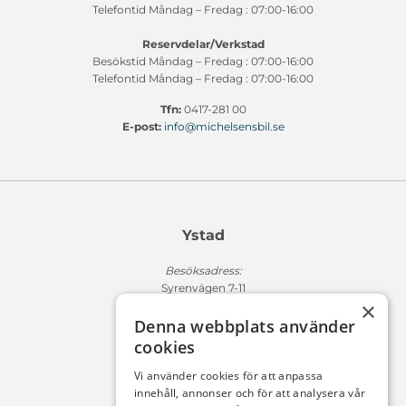
Telefontid Måndag – Fredag : 07:00-16:00
Reservdelar/Verkstad
Besökstid Måndag – Fredag : 07:00-16:00
Telefontid Måndag – Fredag : 07:00-16:00
Tfn:
0417-281 00
E-post:
info@michelsensbil.se
Ystad
Besöksadress:
Syrenvägen 7-11
×
271 50 Ystad
Denna webbplats använder
Fakturaadress:
cookies
Michelsens Bil AB /ePP
Fack 110684
Vi använder cookies för att anpassa
R011
innehåll, annonser och för att analysera vår
10654 Stockholm