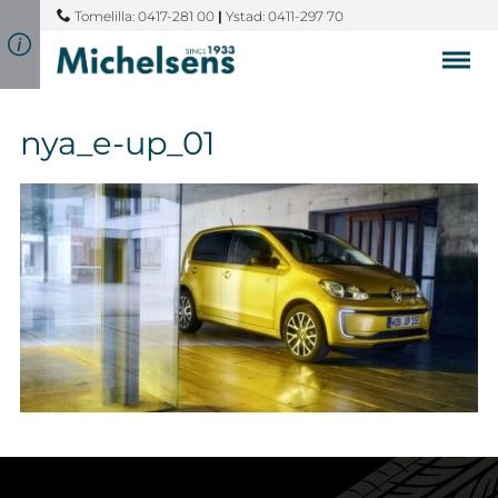
Tomelilla: 0417-281 00
|
Ystad: 0411-297 70
nya_e-up_01