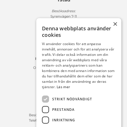
Besöksadress:
Syrenvägen 7-11
×
271 50 Ystad
Denna webbplats använder
Fakturaadress:
cookies
Michelsens Bil AB /ePP
Fack 110684
Vi använder cookies för att anpassa
R011
innehåll, annonser och för att analysera vår
10654 Stockholm
trafik. Vi delar också information om din
Fakturan måste innehålla referensnummer!
användning av vår webbplats med våra
reklam- och analyspartners som kan
Organisationsnummer 556225-9142
kombinera den med annan information som
du har tillhandahållit dem eller som de har
Öppettider:
samlat in från din användning av deras
tjänster.
Läs mer
Bilförsäljning
Måndag – Fredag : 09:30-18:00
STRIKT NÖDVÄNDIGT
Lördag : 10:00-14:00
PRESTANDA
Servicerådgivare
Besökstid Måndag – Fredag : 07:00-16:00
INRIKTNING
Telefontid Måndag – Fredag : 07:00-16:00