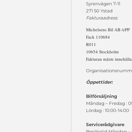
Syrenvägen 7-11
271 50 Ystad
Fakturaadress:
Michelsens Bil AB /ePP
Fack 110684
R011
10654 Stockholm
Fakturan måste innehåll
Organisationsnumme
Öppettider:
Bilförsäljning
Måndag – Fredag : 0
Lördag : 10:00-14:00
Servicerådgivare
Besökstid Måndag – F