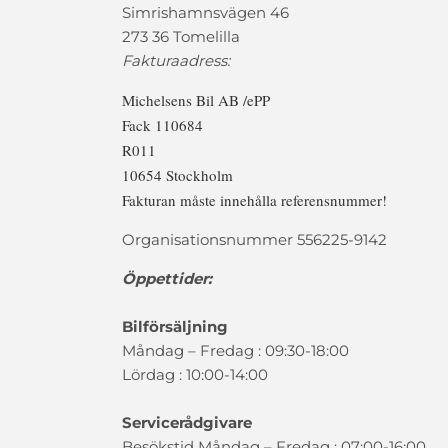
Simrishamnsvägen 46
273 36 Tomelilla
Fakturaadress:
Michelsens Bil AB /ePP
Fack 110684
R011
10654 Stockholm
Fakturan måste innehålla referensnummer!
Organisationsnummer 556225-9142
Öppettider:
Bilförsäljning
Måndag – Fredag : 09:30-18:00
Lördag : 10:00-14:00
Servicerådgivare
Besökstid Måndag – Fredag : 07:00-16:00