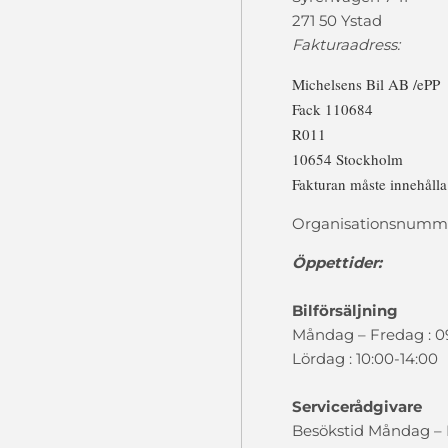
271 50 Ystad
Fakturaadress:
Michelsens Bil AB /ePP
Fack 110684
R011
10654 Stockholm
Fakturan måste innehåll
Organisationsnumme
Öppettider:
Bilförsäljning
Måndag – Fredag : 0
Lördag : 10:00-14:00
Servicerådgivare
Besökstid Måndag – F