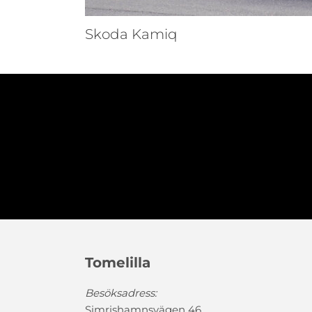
Skoda Kamiq
Tomelilla
Besöksadress:
Simrishamnsvägen 46