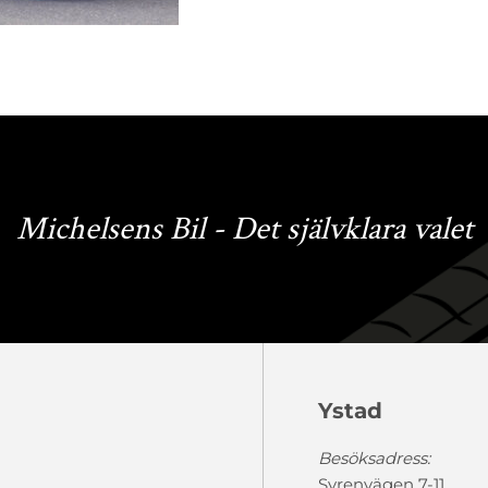
Michelsens Bil - Det självklara valet
Ystad
Besöksadress:
Syrenvägen 7-11