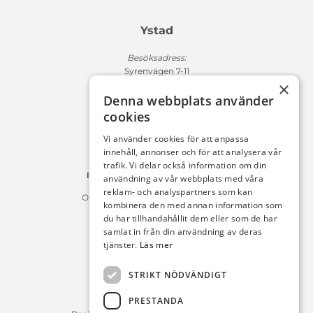
Ystad
Besöksadress:
Syrenvägen 7-11
×
271 50 Ystad
Denna webbplats använder
Fakturaadress:
cookies
Michelsens Bil AB /ePP
Fack 110684
Vi använder cookies för att anpassa
R011
innehåll, annonser och för att analysera vår
10654 Stockholm
trafik. Vi delar också information om din
Fakturan måste innehålla referensnummer!
användning av vår webbplats med våra
reklam- och analyspartners som kan
Organisationsnummer 556225-9142
kombinera den med annan information som
du har tillhandahållit dem eller som de har
Öppettider:
samlat in från din användning av deras
tjänster.
Läs mer
Bilförsäljning
Måndag – Fredag : 09:30-18:00
STRIKT NÖDVÄNDIGT
Lördag : 10:00-14:00
PRESTANDA
Servicerådgivare