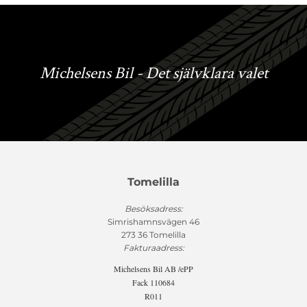
Michelsens Bil - Det självklara valet
Tomelilla
Besöksadress:
Simrishamnsvägen 46
273 36 Tomelilla
Fakturaadress:
Michelsens Bil AB /ePP
Fack 110684
R011