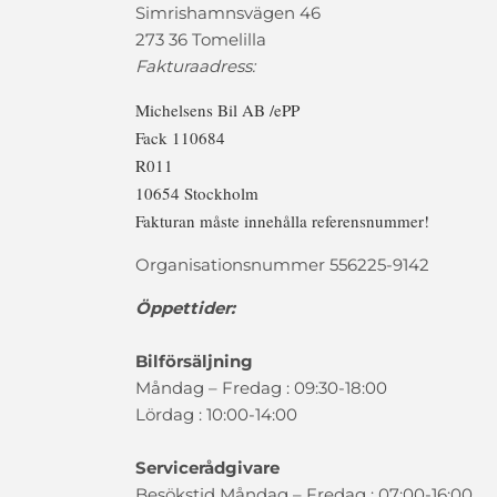
Simrishamnsvägen 46
273 36 Tomelilla
Fakturaadress:
Michelsens Bil AB /ePP
Fack 110684
R011
10654 Stockholm
Fakturan måste innehålla referensnummer!
Organisationsnummer 556225-9142
Öppettider:
Bilförsäljning
Måndag – Fredag : 09:30-18:00
Lördag : 10:00-14:00
Servicerådgivare
Besökstid Måndag – Fredag : 07:00-16:00