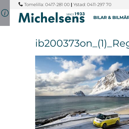
Tomelilla: 0417-281 00
|
Ystad: 0411-297 70
BILAR & BILMÄ
ib200373on_(1)_Re