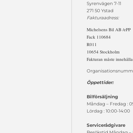
Syrenvägen 7-11
271 50 Ystad
Fakturaadress:
Michelsens Bil AB /ePP
Fack 110684
R011
10654 Stockholm
Fakturan måste innehåll
Organisationsnumme
Öppettider:
Bilförsäljning
Måndag – Fredag : 0
Lördag : 10:00-14:00
Servicerådgivare
Besökstid Måndag – F