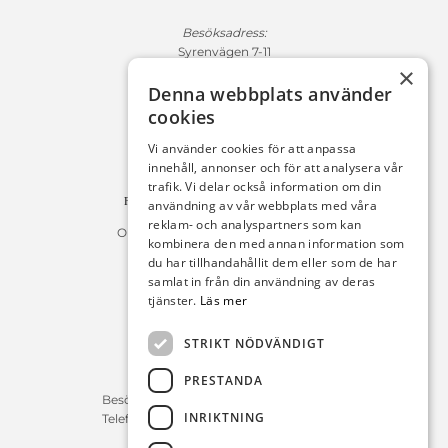
Besöksadress:
Syrenvägen 7-11
×
271 50 Ystad
Denna webbplats använder
Fakturaadress:
cookies
Michelsens Bil AB /ePP
Fack 110684
Vi använder cookies för att anpassa
R011
innehåll, annonser och för att analysera vår
10654 Stockholm
trafik. Vi delar också information om din
Fakturan måste innehålla referensnummer!
användning av vår webbplats med våra
reklam- och analyspartners som kan
Organisationsnummer 556225-9142
kombinera den med annan information som
du har tillhandahållit dem eller som de har
Öppettider:
samlat in från din användning av deras
tjänster.
Läs mer
Bilförsäljning
Måndag – Fredag : 09:30-18:00
STRIKT NÖDVÄNDIGT
Lördag : 10:00-14:00
PRESTANDA
Servicerådgivare
Besökstid Måndag – Fredag : 07:00-16:00
INRIKTNING
Telefontid Måndag – Fredag : 07:00-16:00