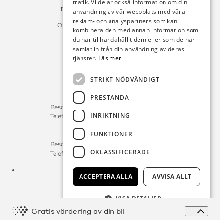
trafik. Vi delar också information om din
Fakturan måste innehålla referensnummer!
användning av vår webbplats med våra
reklam- och analyspartners som kan
Organisationsnummer 556225-9142
kombinera den med annan information som
du har tillhandahållit dem eller som de har
Öppettider:
samlat in från din användning av deras
tjänster.
Läs mer
Bilförsäljning
Måndag – Fredag : 09:30-18:00
STRIKT NÖDVÄNDIGT
Lördag : 10:00-14:00
PRESTANDA
Servicerådgivare
Besökstid Måndag – Fredag : 07:00-16:00
INRIKTNING
Telefontid Måndag – Fredag : 07:00-16:00
FUNKTIONER
Reservdelar/Verkstad
Besökstid Måndag – Fredag : 07:00-16:00
OKLASSIFICERADE
Telefontid Måndag – Fredag : 07:00-16:00
Tfn:
0411-297 70
ACCEPTERA ALLA
AVVISA ALLT
E-post:
info@michelsensbil.se
VISA DETALJER
Expa
Gratis värdering av din bil
© Copyright 2026 Michelsens Bil, alla rättigheter reserverade.