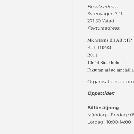
Besöksadress:
Syrenvägen 7-11
271 50 Ystad
Fakturaadress:
Michelsens Bil AB /ePP
Fack 110684
R011
10654 Stockholm
Fakturan måste innehåll
Organisationsnumme
Öppettider:
Bilförsäljning
Måndag – Fredag : 0
Lördag : 10:00-14:00