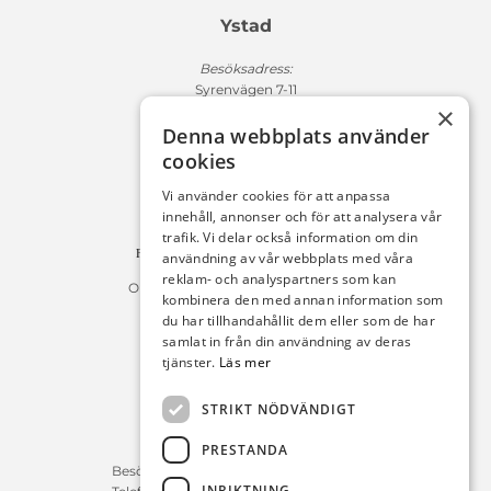
Ystad
Besöksadress:
Syrenvägen 7-11
×
271 50 Ystad
Denna webbplats använder
Fakturaadress:
cookies
Michelsens Bil AB /ePP
Fack 110684
Vi använder cookies för att anpassa
R011
innehåll, annonser och för att analysera vår
10654 Stockholm
trafik. Vi delar också information om din
Fakturan måste innehålla referensnummer!
användning av vår webbplats med våra
reklam- och analyspartners som kan
Organisationsnummer 556225-9142
kombinera den med annan information som
du har tillhandahållit dem eller som de har
Öppettider:
samlat in från din användning av deras
tjänster.
Läs mer
Bilförsäljning
Måndag – Fredag : 09:30-18:00
STRIKT NÖDVÄNDIGT
Lördag : 10:00-14:00
PRESTANDA
Servicerådgivare
Besökstid Måndag – Fredag : 07:00-16:00
INRIKTNING