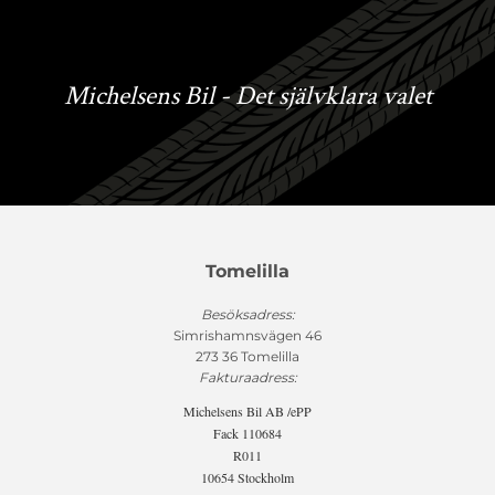
Michelsens Bil - Det självklara valet
Tomelilla
Besöksadress:
Simrishamnsvägen 46
273 36 Tomelilla
Fakturaadress:
Michelsens Bil AB /ePP
Fack 110684
R011
10654 Stockholm