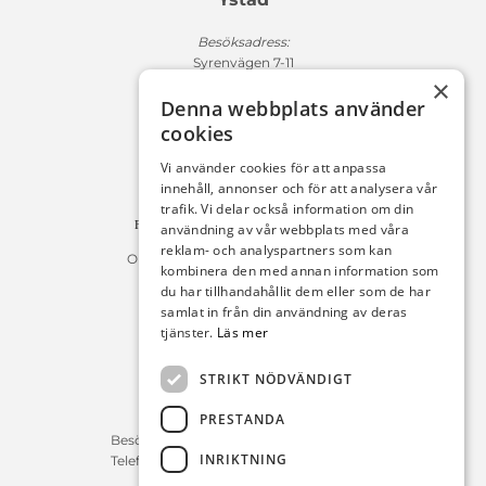
Besöksadress:
Syrenvägen 7-11
×
271 50 Ystad
Denna webbplats använder
Fakturaadress:
cookies
Michelsens Bil AB /ePP
Fack 110684
Vi använder cookies för att anpassa
R011
innehåll, annonser och för att analysera vår
10654 Stockholm
trafik. Vi delar också information om din
Fakturan måste innehålla referensnummer!
användning av vår webbplats med våra
reklam- och analyspartners som kan
Organisationsnummer 556225-9142
kombinera den med annan information som
du har tillhandahållit dem eller som de har
Öppettider:
samlat in från din användning av deras
tjänster.
Läs mer
Bilförsäljning
Måndag – Fredag : 09:30-18:00
STRIKT NÖDVÄNDIGT
Lördag : 10:00-14:00
PRESTANDA
Servicerådgivare
Besökstid Måndag – Fredag : 07:00-16:00
INRIKTNING
Telefontid Måndag – Fredag : 07:00-16:00