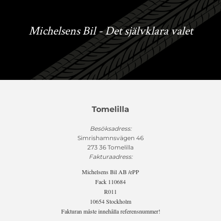
Michelsens Bil - Det självklara valet
Tomelilla
Besöksadress:
Simrishamnsvägen 46
273 36 Tomelilla
Fakturaadress:
Michelsens Bil AB /ePP
Fack 110684
R011
10654 Stockholm
Fakturan måste innehålla referensnummer!