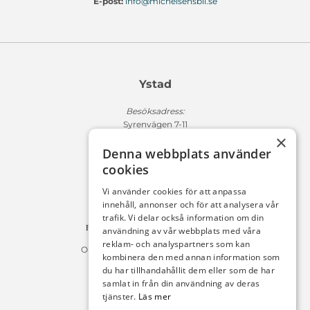
E-post:
info@michelsensbil.se
Ystad
Besöksadress:
Syrenvägen 7-11
×
271 50 Ystad
Denna webbplats använder
Fakturaadress:
cookies
Michelsens Bil AB /ePP
Fack 110684
Vi använder cookies för att anpassa
R011
innehåll, annonser och för att analysera vår
10654 Stockholm
trafik. Vi delar också information om din
Fakturan måste innehålla referensnummer!
användning av vår webbplats med våra
reklam- och analyspartners som kan
Organisationsnummer 556225-9142
kombinera den med annan information som
du har tillhandahållit dem eller som de har
Öppettider:
samlat in från din användning av deras
tjänster.
Läs mer
Bilförsäljning