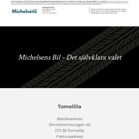
Michelsens Bil - Det självklara valet
Tomelilla
Besöksadress:
Simrishamnsvägen 46
273 36 Tomelilla
Fakturaadress: