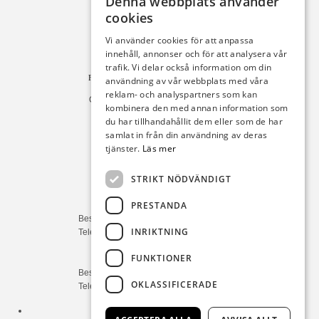
Denna webbplats använder
cookies
Michelsens Bil AB /ePP
Fack 110684
Vi använder cookies för att anpassa
R011
innehåll, annonser och för att analysera vår
10654 Stockholm
trafik. Vi delar också information om din
Fakturan måste innehålla referensnummer!
användning av vår webbplats med våra
reklam- och analyspartners som kan
Organisationsnummer 556225-9142
kombinera den med annan information som
du har tillhandahållit dem eller som de har
Öppettider:
samlat in från din användning av deras
tjänster.
Läs mer
Bilförsäljning
Måndag – Fredag : 09:30-18:00
STRIKT NÖDVÄNDIGT
Lördag : 10:00-14:00
PRESTANDA
Servicerådgivare
Besökstid Måndag – Fredag : 07:00-16:00
INRIKTNING
Telefontid Måndag – Fredag : 07:00-16:00
FUNKTIONER
Reservdelar/Verkstad
Besökstid Måndag – Fredag : 07:00-16:00
OKLASSIFICERADE
Telefontid Måndag – Fredag : 07:00-16:00
Tfn:
0411-297 70