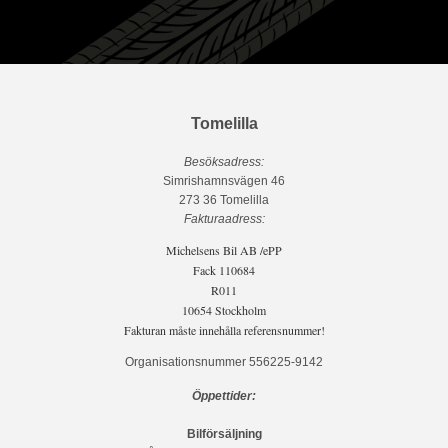
Tomelilla
Besöksadress:
Simrishamnsvägen 46
273 36 Tomelilla
Fakturaadress:
Michelsens Bil AB /ePP
Fack 110684
R011
10654 Stockholm
Fakturan måste innehålla referensnummer!
Organisationsnummer 556225-9142
Öppettider:
Bilförsäljning