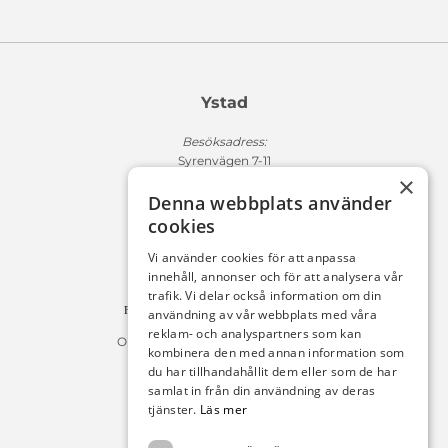
Ystad
Besöksadress:
Syrenvägen 7-11
×
271 50 Ystad
Denna webbplats använder
Fakturaadress:
cookies
Michelsens Bil AB /ePP
Fack 110684
Vi använder cookies för att anpassa
R011
innehåll, annonser och för att analysera vår
10654 Stockholm
trafik. Vi delar också information om din
Fakturan måste innehålla referensnummer!
användning av vår webbplats med våra
reklam- och analyspartners som kan
Organisationsnummer 556225-9142
kombinera den med annan information som
du har tillhandahållit dem eller som de har
Öppettider:
samlat in från din användning av deras
tjänster.
Läs mer
Bilförsäljning
Måndag – Fredag : 09:30-18:00