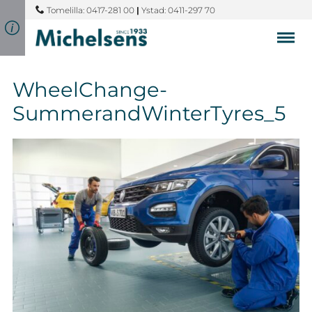
Tomelilla: 0417-281 00
|
Ystad: 0411-297 70
WheelChange-
SummerandWinterTyres_5