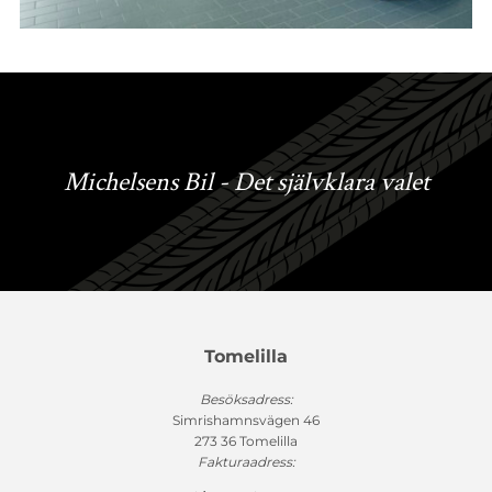
Michelsens Bil - Det självklara valet
Tomelilla
Besöksadress:
Simrishamnsvägen 46
273 36 Tomelilla
Fakturaadress: